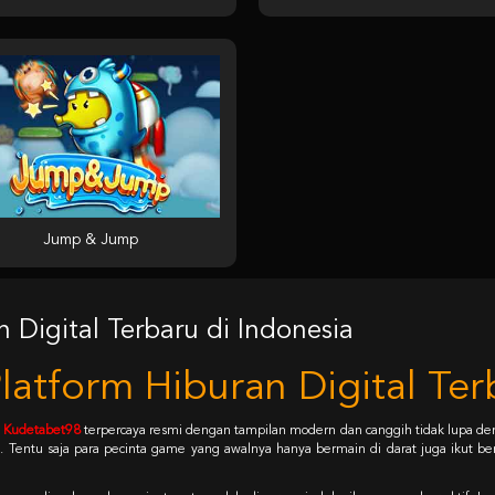
Jump & Jump
Digital Terbaru di Indonesia
tform Hiburan Digital Terb
e
Kudetabet98
terpercaya resmi dengan tampilan modern dan canggih tidak lupa den
entu saja para pecinta game yang awalnya hanya bermain di darat juga ikut ber