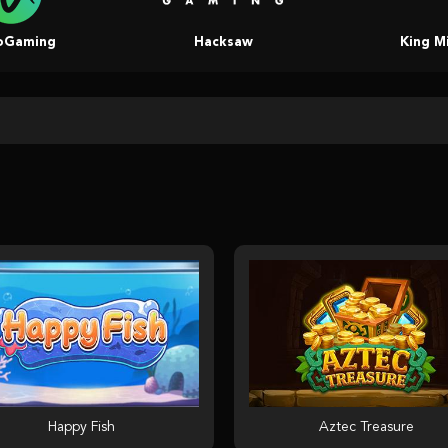
oGaming
Hacksaw
King M
Happy Fish
Aztec Treasure