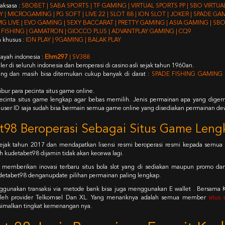
aksasa :
SBOBET | SABA SPORTS | TF GAMING | VIRTUAL SPORTS PP | SBO VIRTU
 | MICROGAMING | PG SOFT | LIVE 22 | SLOT 88 | ION SLOT | JOKER | SPADE G
MG LIVE | EVO GAMING | SEXY BACCARAT | PRETTY GAMING | ASIA GAMING | S
FISHING | GAMATRON | GIOCCO PLUS | ADVANTPLAY GAMING | CQ9
 khusus :
IDN PLAY | 9GAMING | BALAK PLAY
ayah indonesia :
Ehm297
| SV388
 di seluruh indonesia dan beroperasi di casino asli sejak tahun 1960an.
ng dan masih bisa ditemukan cukup banyak di darat :
SPADE FISHING GAMING 
bur para pecinta situs game online.
a pecinta situs game lengkap agar bebas memilih. Jenis permainan apa yang digema
 user ID saja sudah bisa bermain semua game online yang disediakan permainan dew
98 Beroperasi Sebagai Situs Game Leng
ejak tahun 2017 dan mendapatkan lisensi resmi beroperasi resmi kepada semua 
 kudetabet98 dijamin tidak akan kecewa lagi.
k memberikan inovasi terbaru situs bola slot yang di sediakan maupun promo da
detabet98 denganupdate pilihan permainan paling lengkap.
ggunakan transaksi via metode bank bisa juga menggunakan E wallet . Bersama
g oleh provider Telkomsel Dan XL. Yang menariknya adalah semua member
situs
simalkan tingkat kemenangan nya.