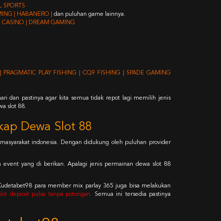
AL SPORTS
AMING | HABANERO |
dan puluhan game lainnya.
BO CASINO | DREAM GAMING
| PRAGMATIC PLAY FISHING | CQ9 FISHING | SPADE GAMING
ri dan pastinya agar kita semua tidak repot lagi memilih jenis
a slot 88.
kap Dewa Slot 88
masyarakat indonesia. Dengan didukung oleh puluhan provider
n event yang di berikan. Apalagi jenis permainan dewa slot 88
 Kudetabet98 para member mix parlay 365 juga bisa melakukan
 slot deposit pulsa tanpa potongan
.
Semua ini tersedia pastinya