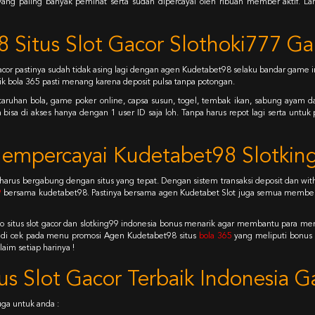
yang paling banyak peminat serta sudah dipercayai oleh ribuan member aktif. Lan
 Situs Slot Gacor Slothoki777 
gacor pastinya sudah tidak asing lagi dengan agen Kudetabet98 selaku bandar game in
ik bola 365 pasti menang karena deposit pulsa tanpa potongan.
e, taruhan bola, game poker online, capsa susun, togel, tembak ikan, sabung ayam 
isa di akses hanya dengan 1 user ID saja loh. Tanpa harus repot lagi serta unt
empercayai Kudetabet98 Slotking
 harus bergabung dengan situs yang tepat. Dengan sistem transaksi deposit dan 
9
bersama kudetabet98. Pastinya bersama agen Kudetabet Slot juga semua member 
o situs slot gacor dan slotking99 indonesia bonus menarik agar membantu para
 di cek pada menu promosi Agen Kudetabet98 situs
bola 365
yang meliputi bonus
aim setiap harinya !
tus Slot Gacor Terbaik Indonesia
juga untuk anda :