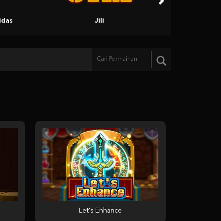
idas
Jili
Gemini
Let's Enhance