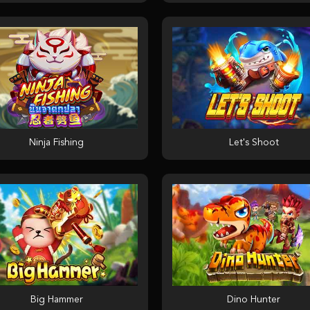
Ninja Fishing
Let's Shoot
Big Hammer
Dino Hunter