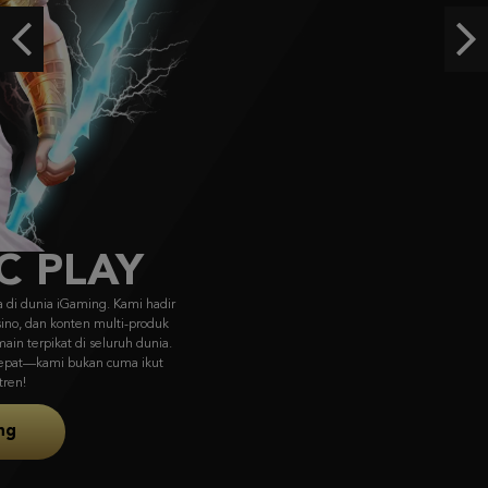
Gates of Olympus Super Scatter
Previous
Ne
ja****7
IDR
1,005,390.00
Starlight Princess Super Scatter
je****3
IDR
979,800.00
FAT PANDA
Fat Panda adalah slot brand dari Pragmatic Play yang bold dan penuh impact!
Dirancang buat nyita perhatian dan kasih gameplay seru yang nggak
ketebak. Dengan energi yang meledak-ledak, visual yang kece, dan potensi
menang besar—Fat Panda bukan cuma hiburan, tapi pembawa hoki sejati!
Coba Sekarang