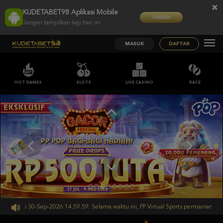
×
KUDETABET98 Aplikasi Mobile
UNDUH
Jangan tampilkan lagi hari ini
MASUK
DAFTAR
HOT GAMES
SLOTS
LIVE CASINO
RACE
;;
 sampai 30-Sep-2026 14.59.59. Selama waktu ini, PP Virtual Sports permainan tida