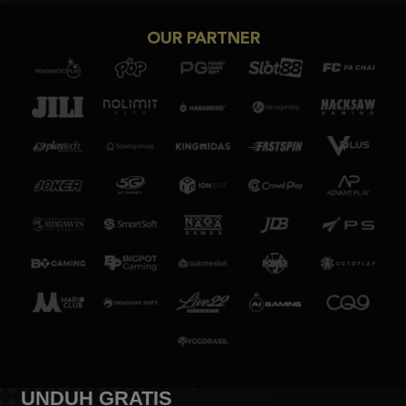
OUR PARTNER
UNDUH GRATIS
KUDETABET98