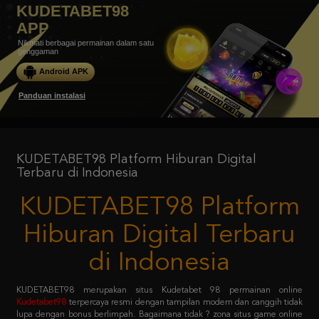
APP
Nikmati berbagai permainan dalam satu
genggaman
Android APK
Panduan instalasi
KUDETABET98 Platform Hiburan Digital
Terbaru di Indonesia
KUDETABET98 Platform
Hiburan Digital Terbaru
di Indonesia
KUDETABET98 merupakan situs Kudetabet 98 permainan online
Kudetabet98
terpercaya resmi dengan tampilan modern dan canggih tidak
lupa dengan bonus berlimpah. Bagaimana tidak ? zona situs game online
sudah berkembang semakin lengkap, modern dan banyak jenis. Tentu saja