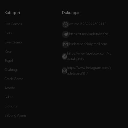
Kategori
Dukungan
Hot Games
wa.me/6282277602113
Slots
https://t.me/kudetabet98
Live Casino
kudetabet98@gmail.com
Race
https://www.facebook.com/ku
detabet98/
Togel
https://www.instagram.com/k
Olahraga
udetabet98_/
Crash Game
Arcade
Poker
E-Sports
Sabung Ayam
Komunitas