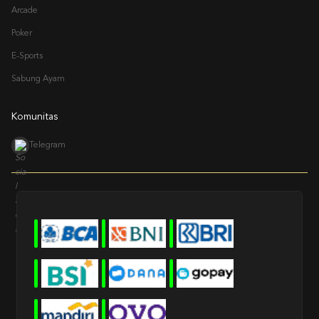
Arcade
Poker
E-Sports
Sabung Ayam
Komunitas
Telegram