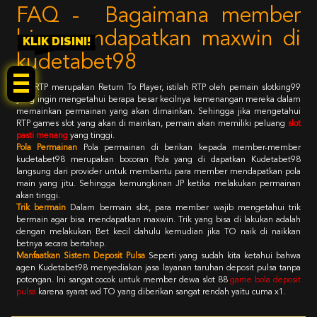
FAQ - Bagaimana member
bisa mendapatkan maxwin di
KLIK DISINI!
kudetabet98
RTP
RTP merupakan Return To Player, istilah RTP oleh pemain slotking99
yang ingin mengetahui berapa besar kecilnya kemenangan mereka dalam
memainkan permainan yang akan dimainkan. Sehingga jika mengetahui
RTP games slot yang akan di mainkan, pemain akan memiliki peluang
slot
pasti menang
yang tinggi.
Pola Permainan
Pola permainan di berikan kepada member-member
kudetabet98 merupakan bocoran Pola yang di dapatkan Kudetabet98
langsung dari provider untuk membantu para member mendapatkan pola
main yang jitu. Sehingga kemungkinan JP ketika melakukan permainan
akan tinggi.
Trik bermain
Dalam bermain slot, para member wajib mengetahui trik
bermain agar bisa mendapatkan maxwin. Trik yang bisa di lakukan adalah
dengan melakukan Bet kecil dahulu kemudian jika TO naik di naikkan
betnya secara bertahap.
Manfaatkan Sistem Deposit Pulsa
Seperti yang sudah kita ketahui bahwa
agen Kudetabet98 menyediakan jasa layanan taruhan deposit pulsa tanpa
potongan. Ini sangat cocok untuk member dewa slot 88
game bola deposit
pulsa
karena syarat wd TO yang diberikan sangat rendah yaitu cuma x1.