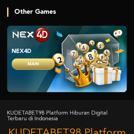
Other Games
NEX4D
MAIN
KUDETABET98 Platform Hiburan Digital
Terbaru di Indonesia
KUDETABET98 Platform