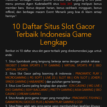
menu promosi Agen Kudetabet98 situs
bola 365
yang meliputi bonus
member baru. Bonus deposit harian, bonus cashback mingguan, bonus
refferal, dan berbagai macam Event Menarik yang bisa di klaim setiap
harinya !
10 Daftar Situs Slot Gacor
Terbaik Indonesia Game
Lengkap
Berikut ini 10 daftar situs slot gacor terbaik yang direkomendasi juga untuk
anda :
1. Situs Sportsbook yang langsung bekerja sama dengan produk raksasa :
SBOBET | SABA SPORTS | TF GAMING | VIRTUAL SPORTS PP | SBO
VIRTUAL SPORTS
2. Situs Slot Gacor paling booming di indonesia :
PRAGMATIC PLAY |
MICROGAMING | PG SOFT | LIVE 22 | SLOT 88 | ION SLOT | JOKER |
SPADE GAMING | HABANERO |
dan puluhan game lainnya.
3. Situs Live Casino paling lengkap dan populer :
ION CASINO | MG LIVE |
EVO GAMING | SEXY BACCARAT | PRETTY GAMING | ASIA GAMING | SBO
CASINO | DREAM GAMING
4. Situs Arcade jenis game ringan yang menghibur :
PRAGMATIC FISHING |
GAMATRON | GIOCCO PLUS | ADVANTPLAY GAMING | CQ9
5. Situs Poker salah satu jenis game yang membutuhkan keahlian khusus :