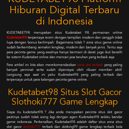
Hiburan Digital Terbaru
di Indonesia
KUDETABET98 merupakan situs Kudetabet 98 permainan online
Kudetabet98
terpercaya resmi dengan tampilan modern dan canggih tidak
lupa dengan bonus berlimpah. Bagaimana tidak ? zona situs game online
sudah berkembang semakin lengkap, modern dan banyak jenis. Tentu saja
para pecinta game yang awalnya hanya bermain di darat juga ikut beralih
ke sistem Kudetabet online dan mencari jasa taruhan yang terbaik saja.
Para artikel ini kita akan merekomendasikan
zona slot terbaik
yang paling
banyak peminat serta sudah dipercayai oleh ribuan member aktif.
Langsung saja saat ini yaitu Kudetabet98 yang paling terbaik dan
terpercaya untuk para kalangan pecinta game online.
Kudetabet98 Situs Slot Gacor
Slothoki777 Game Lengkap
Siapa itu kudetabet98 ? Jika anda merupakan pecinta situs slot gacor
pastinya sudah tidak asing lagi dengan agen Kudetabet98 selaku bandar
game indonesia. Perkenalkan, Kudetabet98 adalah daftar situs zona situs
slot gacor
slothoki777
terbaik dan slotking99 game lengkap terbaik bola