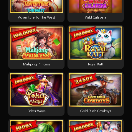
Adventure To The West
Wild Calavera
Mahjong Princess
Royal Katt
Poker Ways
Gold Rush Cowboys