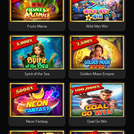
Fruits Mania
Wild Wet Win
Spirit of the Sea
Golden Moon Empire
Neon Fantasy
Goal Go Win