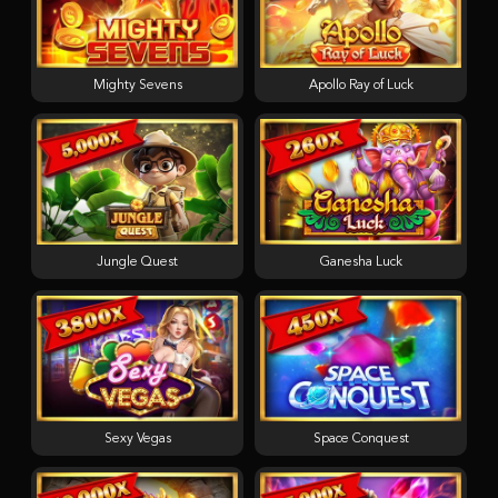
Mighty Sevens
Apollo Ray of Luck
Jungle Quest
Ganesha Luck
Sexy Vegas
Space Conquest