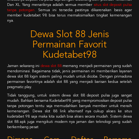
Dan XL. Yang menariknya adalah semua member
situs slot deposit pulsa
tanpa potongan
.
Semua ini tersedia pastinya dikarenakan basis agar
member kudetabet 98 bisa terus memaksimalkan tingkat kemenangan
nya.
Dewa Slot 88 Jenis
Permainan Favorit
Kudetabet98
Jaman sekarang ini
dewa slot 88
memang menjadi permainan yang sudah
mendominasi. Bagaimana tidak, jenis permainan ini memberikan layanan
dewa slot 88 login sistem paling mudah untuk dicoba. Dengan primadona
permainan favoritnya adalah slot 88 yang menjadi barisan kedua setelah
pragmatic play.
Tidak tanggung, untuk sistem dewa slot 88 deposit pulsa juga sangat
mudah. Bahkan bersama Kudetabet98 yang mempromosikan deposit pulsa
tanpa potongan tentu saja memudahkan banyak member untuk meraih
kemenangan. Dewa slot 88 link alternatif nya cukup akses ke situs
kudetabet 98 saja maka kita sudah bisa akses secara mudah. Sistem dewa
slot 88 apk juga mengikuti modern nya jaman dan teknologi yang sudah
berkembang pesat