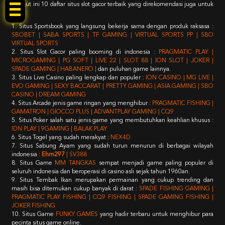
Berikut ini 10 daftar situs slot gacor terbaik yang direkomendasi juga untuk
anda :
1. Situs Sportsbook yang langsung bekerja sama dengan produk raksasa :
SBOBET | SABA SPORTS | TF GAMING | VIRTUAL SPORTS PP | SBO
VIRTUAL SPORTS
2. Situs Slot Gacor paling booming di indonesia :
PRAGMATIC PLAY |
MICROGAMING | PG SOFT | LIVE 22 | SLOT 88 | ION SLOT | JOKER |
SPADE GAMING | HABANERO |
dan puluhan game lainnya.
3. Situs Live Casino paling lengkap dan populer :
ION CASINO | MG LIVE |
EVO GAMING | SEXY BACCARAT | PRETTY GAMING | ASIA GAMING | SBO
CASINO | DREAM GAMING
4. Situs Arcade jenis game ringan yang menghibur :
PRAGMATIC FISHING |
GAMATRON | GIOCCO PLUS | ADVANTPLAY GAMING | CQ9
5. Situs Poker salah satu jenis game yang membutuhkan keahlian khusus :
IDN PLAY | 9GAMING | BALAK PLAY
6. Situs Togel yang sudah merakyat :
NEX4D
7. Situs Sabung Ayam yang sudah turun menurun di berbagai wilayah
indonesia :
Ehm297
| SV388
8. Situs Game
MM TANGKAS
sempat menjadi game paling populer di
seluruh indonesia dan beroperasi di casino asli sejak tahun 1960an.
9. Situs Tembak Ikan merupakan permainan yang cukup trending dan
masih bisa ditemukan cukup banyak di darat :
SPADE FISHING GAMING |
PRAGMATIC PLAY FISHING | CQ9 FISHING | SPADE GAMING FISHING |
JOKER FISHING
10. Situs Game
FUNKY GAMES
yang hadir terbaru untuk menghibur para
pecinta situs game online.