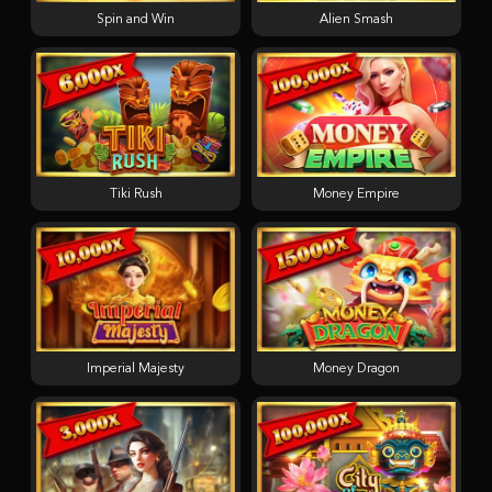
Spin and Win
Alien Smash
Tiki Rush
Money Empire
Imperial Majesty
Money Dragon