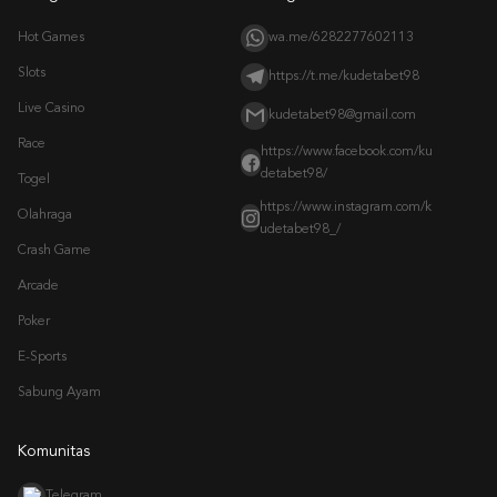
Hot Games
wa.me/6282277602113
Slots
https://t.me/kudetabet98
Live Casino
kudetabet98@gmail.com
Race
https://www.facebook.com/ku
detabet98/
Togel
https://www.instagram.com/k
Olahraga
udetabet98_/
Crash Game
Arcade
Poker
E-Sports
Sabung Ayam
Komunitas
Telegram