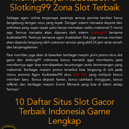
Slotking99 Zona Slot Terbaik
Sebagai agen online terpercaya pastinya semua pecinta taruhan harus
bergabung dengan situs yang tepat. Dengan sistem transaksi deposit dan
withdraw yang super cepat yaitu hanya memakan waktu maksimal 5 menit
saja. Semua transaksi akan diproses oleh sistem
slotking99
bersama
kudetabet98. Pastinya bersama agen Kudetabet Slot juga semua member
akan dipandu langsung oleh costumer service yang aktif 24 jam serta ramah
dan berpengalaman.
Para member juga akan di tawarkan berbagai macam jenis promo situs slot
gacor dan slotking99 indonesia bonus menarik agar membantu para
membernya agar bisa mendapatkan keuntungan serta kemenangan yang
maksimal. Berbagai macam promo tersebut bisa langsung di cek pada
menu promosi Agen Kudetabet98 situs
bola 365
yang meliputi bonus
member baru. Bonus deposit harian, bonus cashback mingguan, bonus
refferal, dan berbagai macam Event Menarik yang bisa di klaim setiap
harinya !
10 Daftar Situs Slot Gacor
Terbaik Indonesia Game
KLIK DISINI!
Lengkap