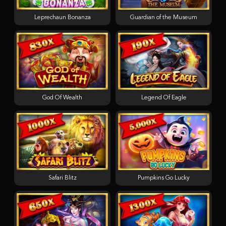
Leprechaun Bonanza
Guardian of the Museum
God Of Wealth
Legend Of Eagle
Safari Blitz
Pumpkins Go Lucky