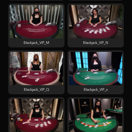
Blackjack_VIP_M
Blackjack_VIP_N
Blackjack_VIP_Q
Blackjack_VIP_x