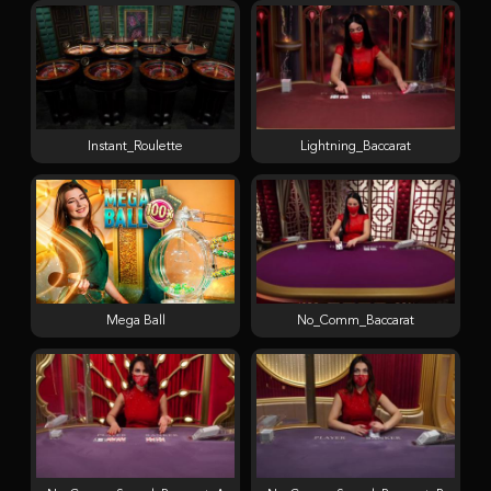
Instant_Roulette
Lightning_Baccarat
Mega Ball
No_Comm_Baccarat