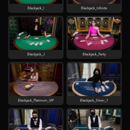
Blackjack_I
Blackjack_Infinite
Blackjack_J
Blackjack_Party
Blackjack_Platinum_VIP
Blackjack_Silver_1