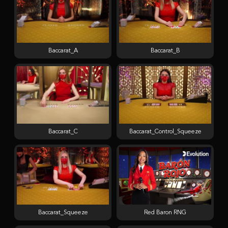
Baccarat_A
Baccarat_B
Baccarat_C
Baccarat_Control_Squeeze
Baccarat_Squeeze
Red Baron RNG