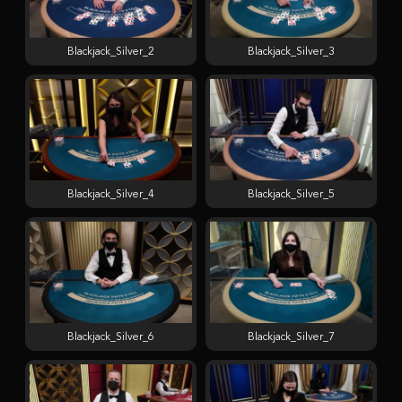
Blackjack_Silver_2
Blackjack_Silver_3
Blackjack_Silver_4
Blackjack_Silver_5
Blackjack_Silver_6
Blackjack_Silver_7