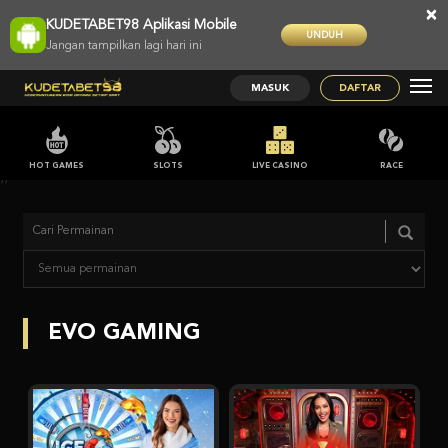
×
KUDETABET98 Aplikasi Mobile
UNDUH
Jangan tampilkan lagi hari ini
MASUK
DAFTAR
HOT GAMES
SLOTS
LIVE CASINO
RACE
;;
EVO GAMING