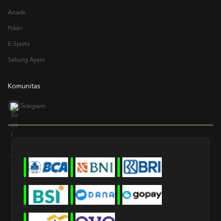
Arcade
Poker
E-Sports
Sabung Ayam
Komunitas
Telegram