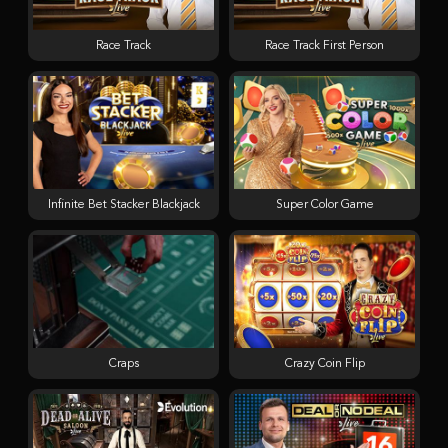
Race Track
Race Track First Person
Infinite Bet Stacker Blackjack
Super Color Game
Craps
Crazy Coin Flip