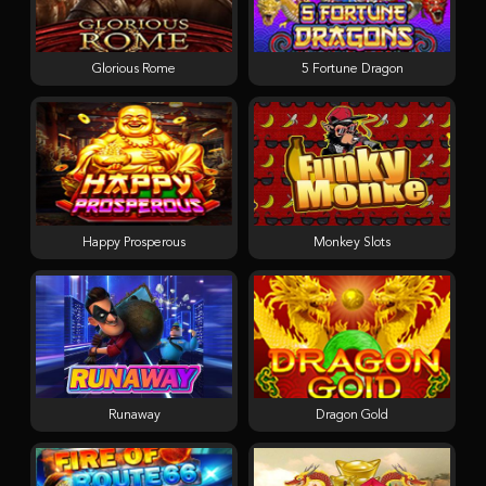
Glorious Rome
5 Fortune Dragon
Happy Prosperous
Monkey Slots
Runaway
Dragon Gold