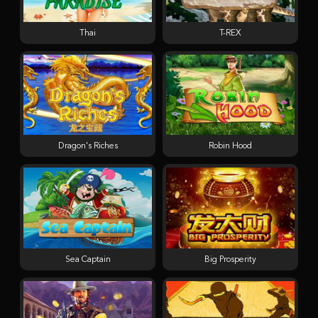
Thai
T-REX
Dragon's Riches
Robin Hood
Sea Captain
Big Prosperity