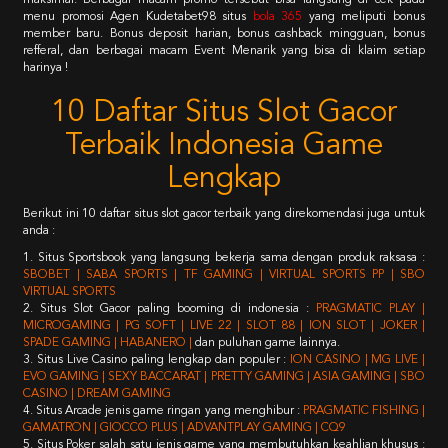
maksimal. Berbagai macam promo tersebut bisa langsung di cek pada
menu promosi Agen Kudetabet98 situs
bola 365
yang meliputi bonus
member baru. Bonus deposit harian, bonus cashback mingguan, bonus
refferal, dan berbagai macam Event Menarik yang bisa di klaim setiap
harinya !
10 Daftar Situs Slot Gacor
Terbaik Indonesia Game
Lengkap
Berikut ini 10 daftar situs slot gacor terbaik yang direkomendasi juga untuk
anda :
1. Situs Sportsbook yang langsung bekerja sama dengan produk raksasa :
SBOBET | SABA SPORTS | TF GAMING | VIRTUAL SPORTS PP | SBO
VIRTUAL SPORTS
2. Situs Slot Gacor paling booming di indonesia :
PRAGMATIC PLAY |
MICROGAMING | PG SOFT | LIVE 22 | SLOT 88 | ION SLOT | JOKER |
SPADE GAMING | HABANERO |
dan puluhan game lainnya.
3. Situs Live Casino paling lengkap dan populer :
ION CASINO | MG LIVE |
EVO GAMING | SEXY BACCARAT | PRETTY GAMING | ASIA GAMING | SBO
CASINO | DREAM GAMING
4. Situs Arcade jenis game ringan yang menghibur :
PRAGMATIC FISHING |
GAMATRON | GIOCCO PLUS | ADVANTPLAY GAMING | CQ9
5. Situs Poker salah satu jenis game yang membutuhkan keahlian khusus :