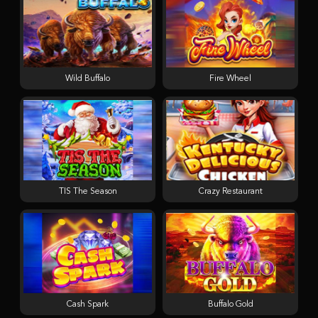
Wild Buffalo
Fire Wheel
TIS The Season
Crazy Restaurant
Cash Spark
Buffalo Gold