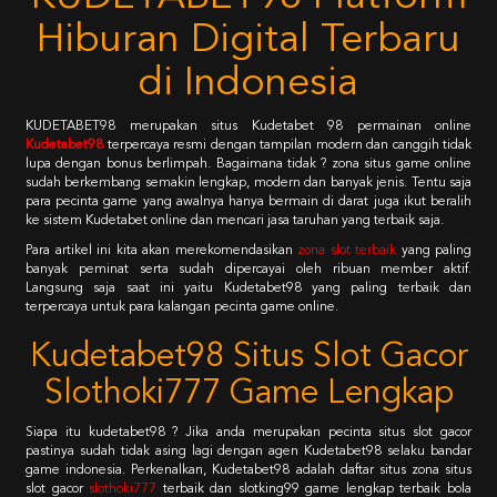
Hiburan Digital Terbaru
di Indonesia
KUDETABET98 merupakan situs Kudetabet 98 permainan online
Kudetabet98
terpercaya resmi dengan tampilan modern dan canggih tidak
lupa dengan bonus berlimpah. Bagaimana tidak ? zona situs game online
sudah berkembang semakin lengkap, modern dan banyak jenis. Tentu saja
para pecinta game yang awalnya hanya bermain di darat juga ikut beralih
ke sistem Kudetabet online dan mencari jasa taruhan yang terbaik saja.
Para artikel ini kita akan merekomendasikan
zona slot terbaik
yang paling
banyak peminat serta sudah dipercayai oleh ribuan member aktif.
Langsung saja saat ini yaitu Kudetabet98 yang paling terbaik dan
terpercaya untuk para kalangan pecinta game online.
Kudetabet98 Situs Slot Gacor
Slothoki777 Game Lengkap
Siapa itu kudetabet98 ? Jika anda merupakan pecinta situs slot gacor
pastinya sudah tidak asing lagi dengan agen Kudetabet98 selaku bandar
game indonesia. Perkenalkan, Kudetabet98 adalah daftar situs zona situs
slot gacor
slothoki777
terbaik dan slotking99 game lengkap terbaik bola