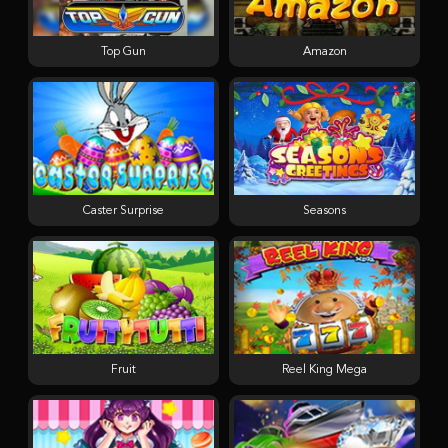
Top Gun
Amazon
Caster Surprise
Seasons
Fruit
Reel King Mega