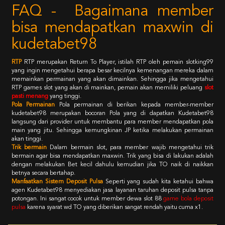
FAQ - Bagaimana member
bisa mendapatkan maxwin di
kudetabet98
RTP
RTP merupakan Return To Player, istilah RTP oleh pemain slotking99
yang ingin mengetahui berapa besar kecilnya kemenangan mereka dalam
memainkan permainan yang akan dimainkan. Sehingga jika mengetahui
RTP games slot yang akan di mainkan, pemain akan memiliki peluang
slot
pasti menang
yang tinggi.
Pola Permainan
Pola permainan di berikan kepada member-member
kudetabet98 merupakan bocoran Pola yang di dapatkan Kudetabet98
langsung dari provider untuk membantu para member mendapatkan pola
main yang jitu. Sehingga kemungkinan JP ketika melakukan permainan
akan tinggi.
Trik bermain
Dalam bermain slot, para member wajib mengetahui trik
bermain agar bisa mendapatkan maxwin. Trik yang bisa di lakukan adalah
dengan melakukan Bet kecil dahulu kemudian jika TO naik di naikkan
betnya secara bertahap.
Manfaatkan Sistem Deposit Pulsa
Seperti yang sudah kita ketahui bahwa
agen Kudetabet98 menyediakan jasa layanan taruhan deposit pulsa tanpa
potongan. Ini sangat cocok untuk member dewa slot 88
game bola deposit
pulsa
karena syarat wd TO yang diberikan sangat rendah yaitu cuma x1.