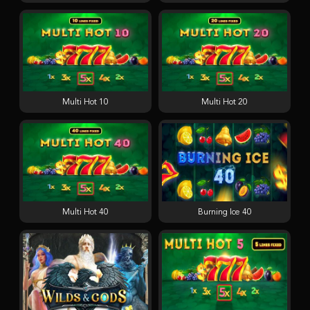
Multi Hot 10
Multi Hot 20
Multi Hot 40
Burning Ice 40