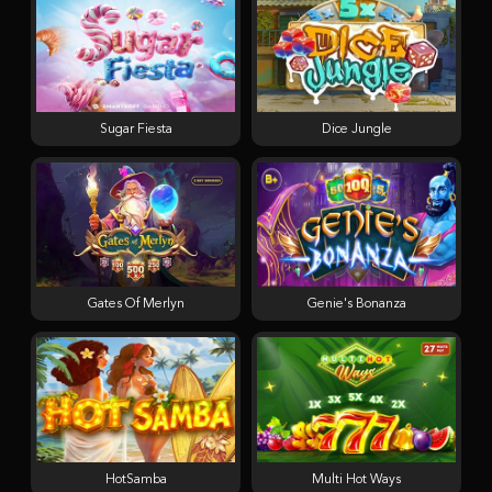
Sugar Fiesta
Dice Jungle
Gates Of Merlyn
Genie's Bonanza
HotSamba
Multi Hot Ways