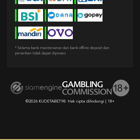
* Selama bank maintenance dan bank offline deposit dan
penarikan tidak dapat diproses
©2026 KUDETABET98. Hak cipta dilindungi | 18+