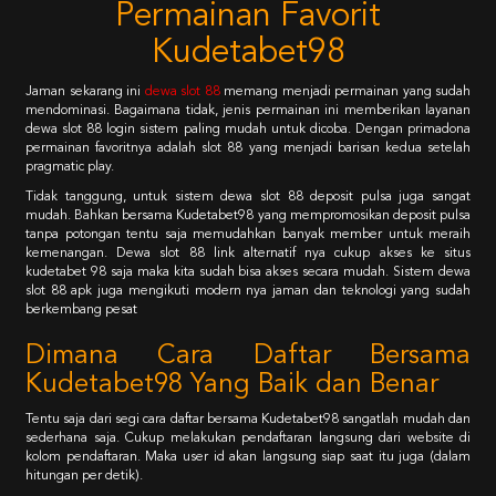
Permainan Favorit
Kudetabet98
Jaman sekarang ini
dewa slot 88
memang menjadi permainan yang sudah
mendominasi. Bagaimana tidak, jenis permainan ini memberikan layanan
dewa slot 88 login sistem paling mudah untuk dicoba. Dengan primadona
permainan favoritnya adalah slot 88 yang menjadi barisan kedua setelah
pragmatic play.
Tidak tanggung, untuk sistem dewa slot 88 deposit pulsa juga sangat
mudah. Bahkan bersama Kudetabet98 yang mempromosikan deposit pulsa
tanpa potongan tentu saja memudahkan banyak member untuk meraih
kemenangan. Dewa slot 88 link alternatif nya cukup akses ke situs
kudetabet 98 saja maka kita sudah bisa akses secara mudah. Sistem dewa
slot 88 apk juga mengikuti modern nya jaman dan teknologi yang sudah
berkembang pesat
Dimana Cara Daftar Bersama
Kudetabet98 Yang Baik dan Benar
Tentu saja dari segi cara daftar bersama Kudetabet98 sangatlah mudah dan
sederhana saja. Cukup melakukan pendaftaran langsung dari website di
kolom pendaftaran. Maka user id akan langsung siap saat itu juga (dalam
hitungan per detik).