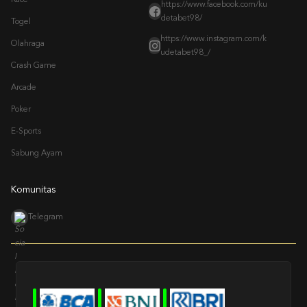
https://www.facebook.com/ku
detabet98/
Togel
https://www.instagram.com/k
Olahraga
udetabet98_/
Crash Game
Arcade
Poker
E-Sports
Sabung Ayam
Komunitas
Telegram