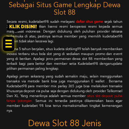
Sebagai Situs Game Lengkap Dewa
Slot 88
Secara resmi, kudetabet98 sudah melayani
daftar situs game
sejak tahun
KLIK DISINI!
2017 dan mendapatkan lisensi resmi beroperasi resmi kepada semua
masyarakat indonesia. Dengan didukung oleh puluhan provider raksasa
terkemuka di atas, pastinya semua member yang memilih kudetabet98
dijamin tidak akan kecewa lagi.
Selama 5 tahun berjalan, situs kudeta slotking99 telah banyak memberikan
inovasi terbaru situs bola slot yang di sediakan maupun promo dan event
yang di berikan. Apalagi jenis permainan dewa slot 88 memberikan yang
terbaik bagi para bettor dan member setia Kudetabet98 denganupdate
pilihan permainan paling lengkap.
Apalagi jaman sekarang yang sudah semakin maju, selain menggunakan
transaksi via metode bank bisa juga menggunakan E wallet . Bersama
Kudetabet98 para member mix parlay 365 juga bisa melakukan transaksi
khususnya deposit via pulsa saja dengan didukung oleh provider Telkomsel
Dan XL. Yang menariknya adalah semua member
situs slot deposit pulsa
tanpa potongan
.
Semua ini tersedia pastinya dikarenakan basis agar
member kudetabet 98 bisa terus memaksimalkan tingkat kemenangan
nya.
Dewa Slot 88 Jenis