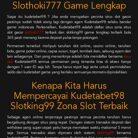
Slothoki777 Game Lengkap
Siapa itu kudetabet98 ? Jika anda merupakan pecinta situs slot gacor
pastinya sudah tidak asing lagi dengan agen Kudetabet98 selaku bandar
game indonesia. Perkenalkan, Kudetabet98 adalah daftar situs zona situs
slot gacor
slothoki777
terbaik dan slotking99 game lengkap terbaik bola
365 pasti menang karena deposit pulsa tanpa potongan.
Permainan tersebut meliputi taruhan slot online, casino online, taruhan
bola, game poker online, capsa susun, togel, tembak ikan, sabung ayam dan
lain sebagainya. Dan yang menariknya adalah bila mendaftar bersama
situs
slot
Kudetabet98 semua permainan yang tersedia bisa di akses hanya
dengan 1 user ID saja loh. Tanpa harus repot lagi serta untuk pemindahan
saldo dari kudetabet game yang berlaku semuanya otomatis dipindahkan.
Kenapa Kita Harus
Mempercayai Kudetabet98
Slotking99 Zona Slot Terbaik
Sebagai agen online terpercaya pastinya semua pecinta taruhan harus
bergabung dengan situs yang tepat. Dengan sistem transaksi deposit dan
withdraw yang super cepat yaitu hanya memakan waktu maksimal 5 menit
saja. Semua transaksi akan diproses oleh sistem
slotking99
bersama