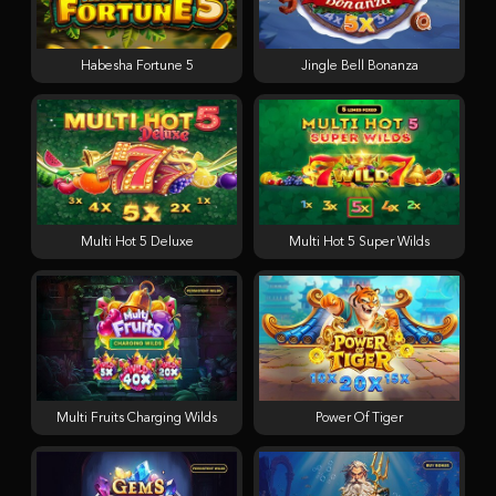
Habesha Fortune 5
Jingle Bell Bonanza
Multi Hot 5 Deluxe
Multi Hot 5 Super Wilds
Multi Fruits Charging Wilds
Power Of Tiger