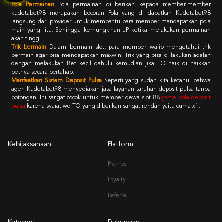
Pola Permainan
Pola permainan di berikan kepada member-member
kudetabet98 merupakan bocoran Pola yang di dapatkan Kudetabet98
langsung dari provider untuk membantu para member mendapatkan pola
main yang jitu. Sehingga kemungkinan JP ketika melakukan permainan
akan tinggi.
Trik bermain
Dalam bermain slot, para member wajib mengetahui trik
bermain agar bisa mendapatkan maxwin. Trik yang bisa di lakukan adalah
dengan melakukan Bet kecil dahulu kemudian jika TO naik di naikkan
betnya secara bertahap.
Manfaatkan Sistem Deposit Pulsa
Seperti yang sudah kita ketahui bahwa
agen Kudetabet98 menyediakan jasa layanan taruhan deposit pulsa tanpa
potongan. Ini sangat cocok untuk member dewa slot 88
game bola deposit
pulsa
karena syarat wd TO yang diberikan sangat rendah yaitu cuma x1.
Kebijaksanaan
Platform
Promosi
Loyalty
Referral
Kategori
Dukungan