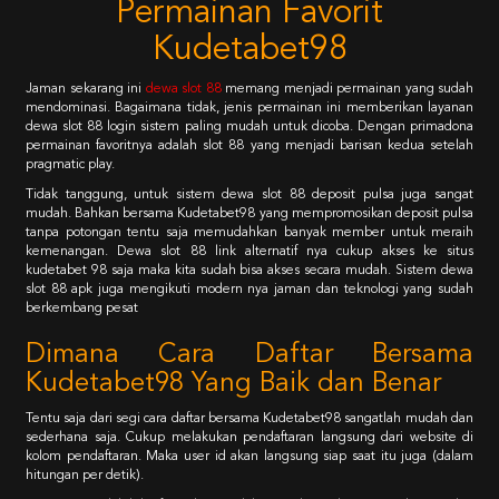
Permainan Favorit
Kudetabet98
Jaman sekarang ini
dewa slot 88
memang menjadi permainan yang sudah
mendominasi. Bagaimana tidak, jenis permainan ini memberikan layanan
dewa slot 88 login sistem paling mudah untuk dicoba. Dengan primadona
permainan favoritnya adalah slot 88 yang menjadi barisan kedua setelah
pragmatic play.
Tidak tanggung, untuk sistem dewa slot 88 deposit pulsa juga sangat
mudah. Bahkan bersama Kudetabet98 yang mempromosikan deposit pulsa
tanpa potongan tentu saja memudahkan banyak member untuk meraih
kemenangan. Dewa slot 88 link alternatif nya cukup akses ke situs
kudetabet 98 saja maka kita sudah bisa akses secara mudah. Sistem dewa
slot 88 apk juga mengikuti modern nya jaman dan teknologi yang sudah
berkembang pesat
Dimana Cara Daftar Bersama
Kudetabet98 Yang Baik dan Benar
Tentu saja dari segi cara daftar bersama Kudetabet98 sangatlah mudah dan
sederhana saja. Cukup melakukan pendaftaran langsung dari website di
kolom pendaftaran. Maka user id akan langsung siap saat itu juga (dalam
hitungan per detik).