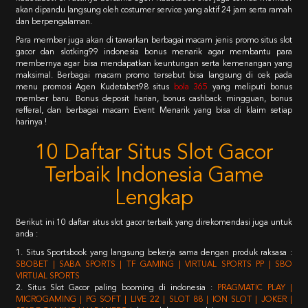
akan dipandu langsung oleh costumer service yang aktif 24 jam serta ramah
dan berpengalaman.
Para member juga akan di tawarkan berbagai macam jenis promo situs slot
gacor dan slotking99 indonesia bonus menarik agar membantu para
membernya agar bisa mendapatkan keuntungan serta kemenangan yang
maksimal. Berbagai macam promo tersebut bisa langsung di cek pada
menu promosi Agen Kudetabet98 situs
bola 365
yang meliputi bonus
member baru. Bonus deposit harian, bonus cashback mingguan, bonus
refferal, dan berbagai macam Event Menarik yang bisa di klaim setiap
harinya !
10 Daftar Situs Slot Gacor
Terbaik Indonesia Game
Lengkap
Berikut ini 10 daftar situs slot gacor terbaik yang direkomendasi juga untuk
anda :
1. Situs Sportsbook yang langsung bekerja sama dengan produk raksasa :
SBOBET | SABA SPORTS | TF GAMING | VIRTUAL SPORTS PP | SBO
VIRTUAL SPORTS
2. Situs Slot Gacor paling booming di indonesia :
PRAGMATIC PLAY |
MICROGAMING | PG SOFT | LIVE 22 | SLOT 88 | ION SLOT | JOKER |