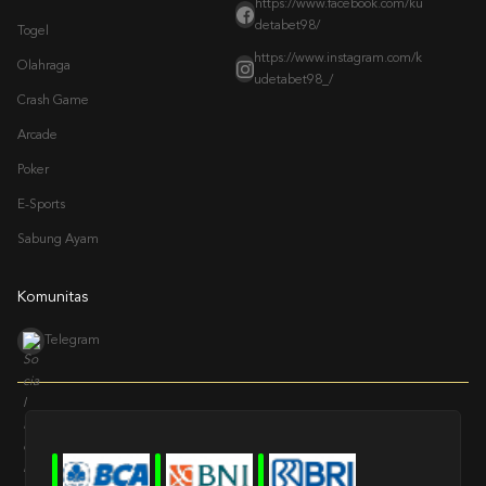
https://www.facebook.com/ku
detabet98/
Togel
https://www.instagram.com/k
Olahraga
udetabet98_/
Crash Game
Arcade
Poker
E-Sports
Sabung Ayam
Komunitas
Telegram