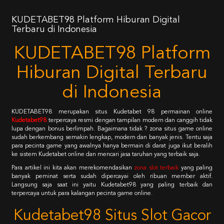
KUDETABET98 Platform Hiburan Digital
Terbaru di Indonesia
KUDETABET98 Platform
Hiburan Digital Terbaru
di Indonesia
KUDETABET98 merupakan situs Kudetabet 98 permainan online
Kudetabet98
terpercaya resmi dengan tampilan modern dan canggih tidak
lupa dengan bonus berlimpah. Bagaimana tidak ? zona situs game online
sudah berkembang semakin lengkap, modern dan banyak jenis. Tentu saja
para pecinta game yang awalnya hanya bermain di darat juga ikut beralih
ke sistem Kudetabet online dan mencari jasa taruhan yang terbaik saja.
Para artikel ini kita akan merekomendasikan
zona slot terbaik
yang paling
banyak peminat serta sudah dipercayai oleh ribuan member aktif.
Langsung saja saat ini yaitu Kudetabet98 yang paling terbaik dan
terpercaya untuk para kalangan pecinta game online.
Kudetabet98 Situs Slot Gacor