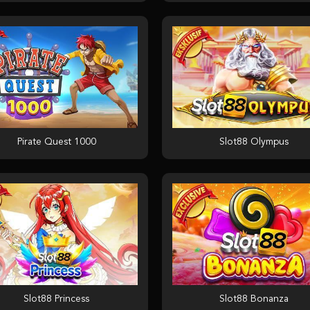
Pirate Quest 1000
Slot88 Olympus
Slot88 Princess
Slot88 Bonanza