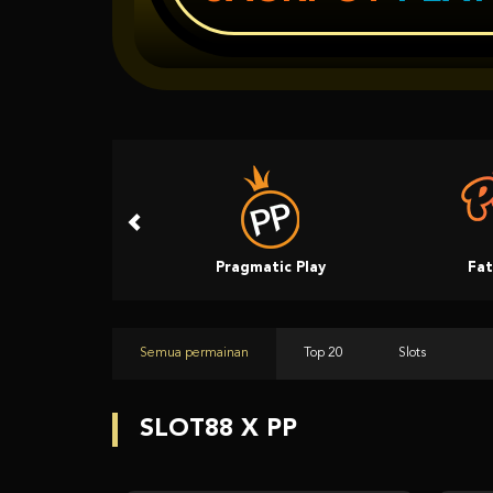
Pragmatic Play
Fat
Semua permainan
Top 20
Slots
SLOT88 X PP