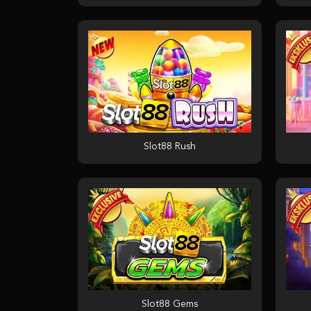
Slot88 Rush
Slot88 Gems