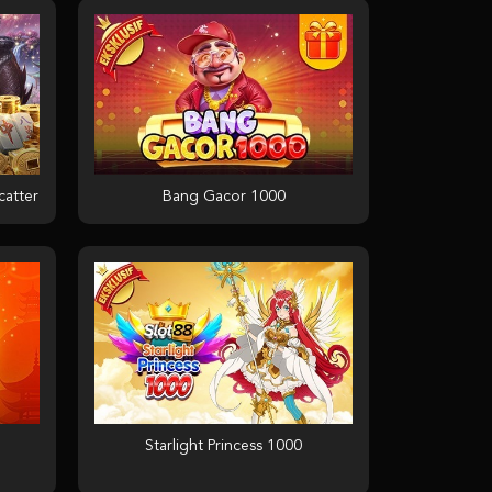
catter
Bang Gacor 1000
Starlight Princess 1000