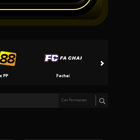
x PP
Fachai
Jili