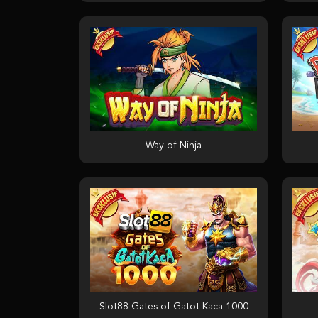
Way of Ninja
Slot88 Gates of Gatot Kaca 1000