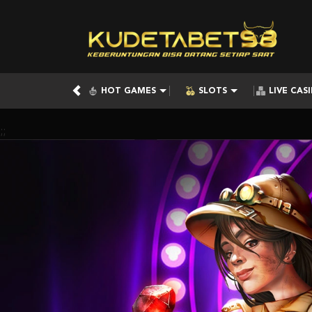
HOT GAMES
SLOTS
LIVE CAS
;;