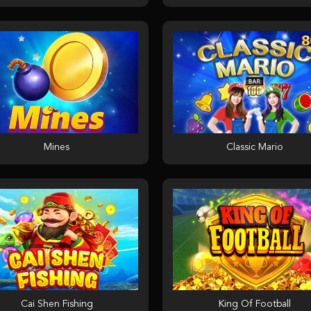
Mines
Classic Mario
Cai Shen Fishing
King Of Football