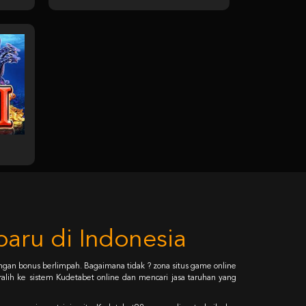
aru di Indonesia
gan bonus berlimpah. Bagaimana tidak ? zona situs game online
alih ke sistem Kudetabet online dan mencari jasa taruhan yang