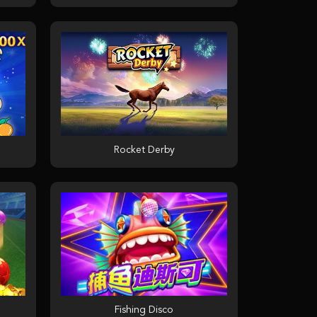
Rocket Derby
Fishing Disco