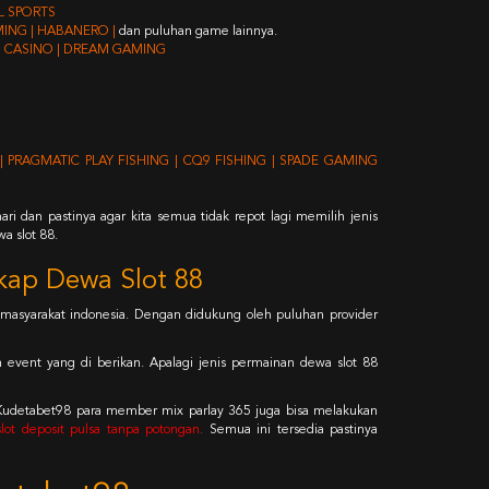
AL SPORTS
AMING | HABANERO |
dan puluhan game lainnya.
BO CASINO | DREAM GAMING
| PRAGMATIC PLAY FISHING | CQ9 FISHING | SPADE GAMING
ri dan pastinya agar kita semua tidak repot lagi memilih jenis
a slot 88.
kap Dewa Slot 88
masyarakat indonesia. Dengan didukung oleh puluhan provider
n event yang di berikan. Apalagi jenis permainan dewa slot 88
 Kudetabet98 para member mix parlay 365 juga bisa melakukan
 slot deposit pulsa tanpa potongan
.
Semua ini tersedia pastinya