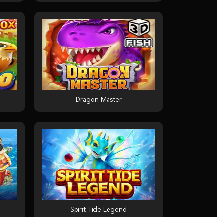
Dragon Master
Spirit Tide Legend