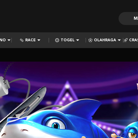
M
INO
RACE
TOGEL
OLAHRAGA
CRA