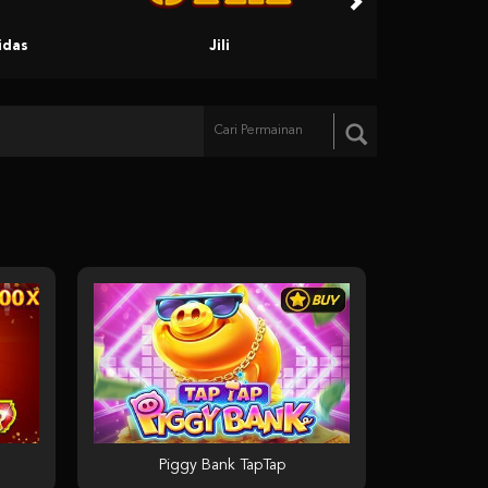
idas
Jili
Gemini
Piggy Bank TapTap