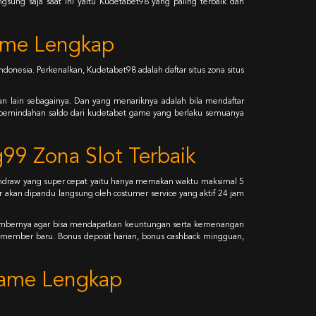
gsung saja saat ini yaitu Kudetabet98 yang paling terbaik dan
Game Lengkap
donesia. Perkenalkan, Kudetabet98 adalah daftar situs zona situs
dan lain sebagainya. Dan yang menariknya adalah bila mendaftar
uk pemindahan saldo dari kudetabet game yang berlaku semuanya
99 Zona Slot Terbaik
withdraw yang super cepat yaitu hanya memakan waktu maksimal 5
akan dipandu langsung oleh costumer service yang aktif 24 jam
 membernya agar bisa mendapatkan keuntungan serta kemenangan
 member baru. Bonus deposit harian, bonus cashback mingguan,
 Game Lengkap