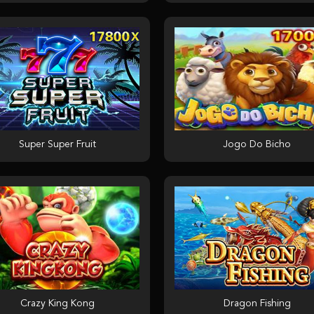
Super Super Fruit
Jogo Do Bicho
Crazy King Kong
Dragon Fishing