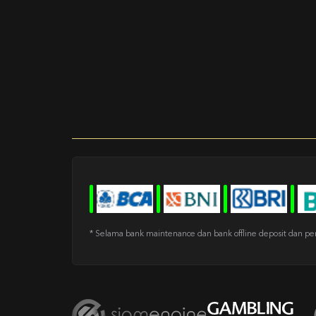
* Selama bank maintenance dan bank offline deposit dan pen