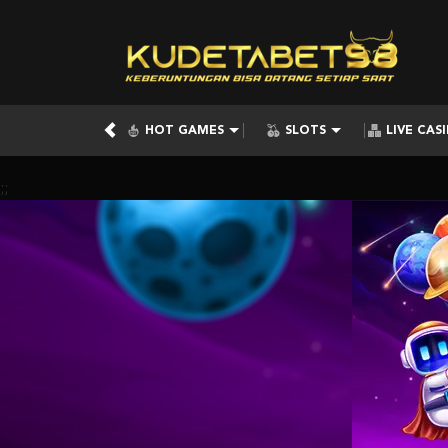
HOT GAMES
SLOTS
LIVE CAS
;;