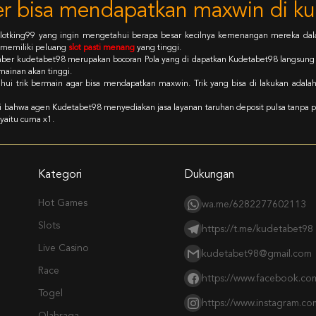
 bisa mendapatkan maxwin di k
n slotking99 yang ingin mengetahui berapa besar kecilnya kemenangan mereka d
 memiliki peluang
slot pasti menang
yang tinggi.
ber kudetabet98 merupakan bocoran Pola yang di dapatkan Kudetabet98 langsun
ainan akan tinggi.
ui trik bermain agar bisa mendapatkan maxwin. Trik yang bisa di lakukan adala
ui bahwa agen Kudetabet98 menyediakan jasa layanan taruhan deposit pulsa tanpa p
yaitu cuma x1.
Kategori
Dukungan
Hot Games
wa.me/6282277602113
Slots
https://t.me/kudetabet98
Live Casino
kudetabet98@gmail.com
Race
https://www.facebook.co
Togel
https://www.instagram.c