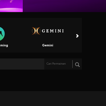
aming
Gemini
InOut