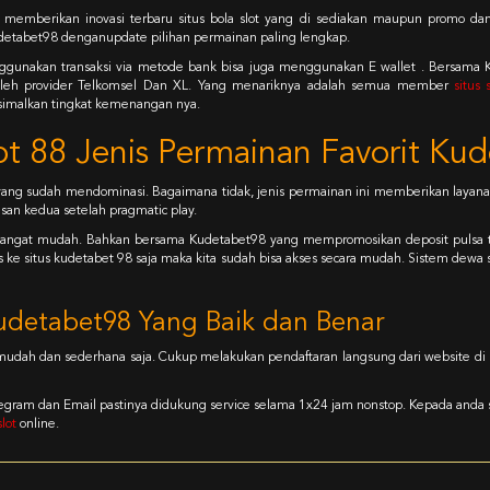
k memberikan inovasi terbaru situs bola slot yang di sediakan maupun promo da
detabet98 denganupdate pilihan permainan paling lengkap.
ggunakan transaksi via metode bank bisa juga menggunakan E wallet . Bersama
g oleh provider Telkomsel Dan XL. Yang menariknya adalah semua member
situs
simalkan tingkat kemenangan nya.
t 88 Jenis Permainan Favorit Ku
g sudah mendominasi. Bagaimana tidak, jenis permainan ini memberikan layanan
san kedua setelah pragmatic play.
uga sangat mudah. Bahkan bersama Kudetabet98 yang mempromosikan deposit puls
s ke situs kudetabet 98 saja maka kita sudah bisa akses secara mudah. Sistem dewa
udetabet98 Yang Baik dan Benar
 mudah dan sederhana saja. Cukup melakukan pendaftaran langsung dari website di k
Telegram dan Email pastinya didukung service selama 1x24 jam nonstop. Kepada anda
lot
online.