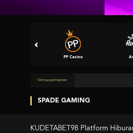
PP Casino
A
Semua permainan
SPADE GAMING
KUDETABET98 Platform Hiburan 