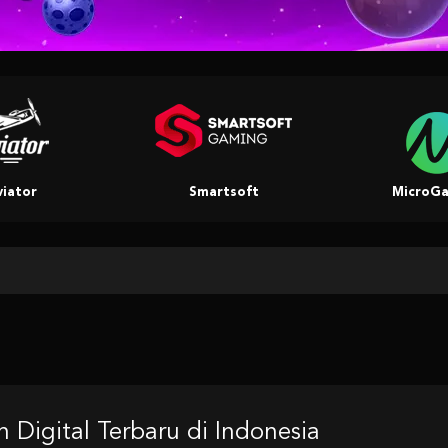
viator
Smartsoft
MicroG
Digital Terbaru di Indonesia