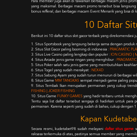
Para member juga akan di tawarkan berbagai macam jenis prom
yang maksimal. Berbagai macam promo tersebut bisa langsung
bonus refferal, dan berbagai macam Event Menarik yang bisa di kl
10 Daftar Si
Berikut ini 10 daftar situs slot gacor terbaik yang direkomendasi 
1. Situs Sportsbook yang langsung bekerja sama dengan produk r
2. Situs Slot Gacor paling booming di indonesia :
PRAGMATIC PLAY
3. Situs Live Casino paling lengkap dan populer :
ION CASINO | 
4. Situs Arcade jenis game ringan yang menghibur :
PRAGMATIC 
5. Situs Poker salah satu jenis game yang membutuhkan keahlian
6. Situs Togel yang sudah merakyat :
NEX4D
7. Situs Sabung Ayam yang sudah turun menurun di berbagai wil
8. Situs Game
MM TANGKAS
sempat menjadi game paling populer
9. Situs Tembak Ikan merupakan permainan yang cukup trendi
FISHING | JOKER FISHING
10. Situs Game
FUNKY GAMES
yang hadir terbaru untuk menghi
Tentu saja list daftar tersebut sengaja di hadirkan untuk par
permainan. Karena seperti yang sudah di bahas, cukup dengan 1
Kapan Kudetabet
Secara resmi, kudetabet98 sudah melayani
daftar situs game
s
raksasa terkemuka di atas, pastinya semua member yang memilih