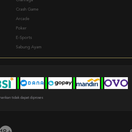
Olahraga
Crash Game
Arcade
Poker
E-Sports
Sabung Ayam
arikan tidak dapat diproses