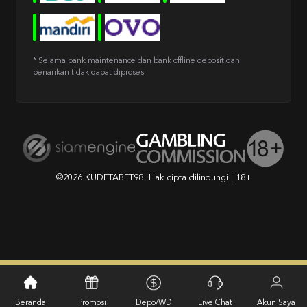
* Selama bank maintenance dan bank offline deposit dan
penarikan tidak dapat diproses
©2026 KUDETABET98. Hak cipta dilindungi | 18+
Beranda
Promosi
Depo/WD
Live Chat
Akun Saya