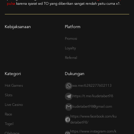
pulsa
karena syarat wd TO yang diberikan sangat rendah yaitu cuma x1.
Kebijaksanaan
Platform
Promosi
Loyalty
Referral
Kategori
Dukungan
Hot Games
wa.me/6282277602113
Slots
https://t.me/kudetabet98
Live Casino
kudetabet98@gmail.com
Race
https://www.facebook.com/ku
detabet98/
Togel
https://www.instagram.com/k
Olahraga