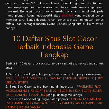
gacor dan slotking99 indonesia bonus menarik agar membantu para
membernya agar bisa mendapatkan keuntungan serta kemenangan yang
maksimal. Berbagai macam promo tersebut bisa langsung di cek pada
menu promosi Agen Kudetabet98 situs
bola 365
yang meliputi bonus
member baru. Bonus deposit harian, bonus cashback mingguan, bonus
refferal, dan berbagai macam Event Menarik yang bisa di klaim setiap
harinya !
10 Daftar Situs Slot Gacor
Terbaik Indonesia Game
Lengkap
Berikut ini 10 daftar situs slot gacor terbaik yang direkomendasi juga untuk
anda :
1. Situs Sportsbook yang langsung bekerja sama dengan produk raksasa :
SBOBET | SABA SPORTS | TF GAMING | VIRTUAL SPORTS PP | SBO
VIRTUAL SPORTS
2. Situs Slot Gacor paling booming di indonesia :
PRAGMATIC PLAY |
MICROGAMING | PG SOFT | LIVE 22 | SLOT 88 | ION SLOT | JOKER |
SPADE GAMING | HABANERO |
dan puluhan game lainnya.
3. Situs Live Casino paling lengkap dan populer :
ION CASINO | MG LIVE |
EVO GAMING | SEXY BACCARAT | PRETTY GAMING | ASIA GAMING | SBO
CASINO | DREAM GAMING