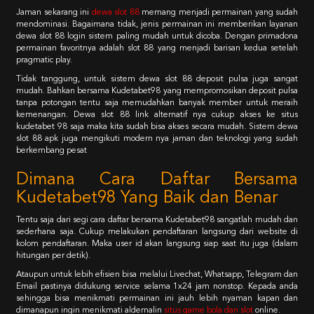
Jaman sekarang ini
dewa slot 88
memang menjadi permainan yang sudah
mendominasi. Bagaimana tidak, jenis permainan ini memberikan layanan
dewa slot 88 login sistem paling mudah untuk dicoba. Dengan primadona
permainan favoritnya adalah slot 88 yang menjadi barisan kedua setelah
pragmatic play.
Tidak tanggung, untuk sistem dewa slot 88 deposit pulsa juga sangat
mudah. Bahkan bersama Kudetabet98 yang mempromosikan deposit pulsa
tanpa potongan tentu saja memudahkan banyak member untuk meraih
kemenangan. Dewa slot 88 link alternatif nya cukup akses ke situs
kudetabet 98 saja maka kita sudah bisa akses secara mudah. Sistem dewa
slot 88 apk juga mengikuti modern nya jaman dan teknologi yang sudah
berkembang pesat
Dimana Cara Daftar Bersama
Kudetabet98 Yang Baik dan Benar
Tentu saja dari segi cara daftar bersama Kudetabet98 sangatlah mudah dan
sederhana saja. Cukup melakukan pendaftaran langsung dari website di
kolom pendaftaran. Maka user id akan langsung siap saat itu juga (dalam
hitungan per detik).
Ataupun untuk lebih efisien bisa melalui Livechat, Whatsapp, Telegram dan
Email pastinya didukung service selama 1x24 jam nonstop. Kepada anda
sehingga bisa menikmati permainan ini jauh lebih nyaman kapan dan
dimanapun ingin menikmati aldernalin
situs game bola dan slot
online.