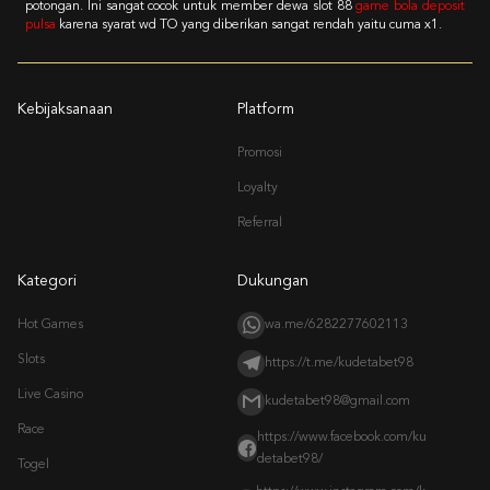
potongan. Ini sangat cocok untuk member dewa slot 88
game bola deposit
pulsa
karena syarat wd TO yang diberikan sangat rendah yaitu cuma x1.
Kebijaksanaan
Platform
Promosi
Loyalty
Referral
Kategori
Dukungan
Hot Games
wa.me/6282277602113
Slots
https://t.me/kudetabet98
Live Casino
kudetabet98@gmail.com
Race
https://www.facebook.com/ku
detabet98/
Togel