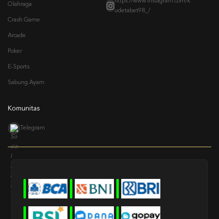
https://www.instagram.com/k
Olahraga
udetabet98_/
Crash Game
Arcade
Poker
E-Sports
Sabung Ayam
Komunitas
Telegram