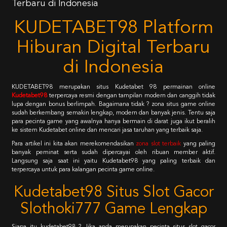
Terbaru di Indonesia
KUDETABET98 Platform
Hiburan Digital Terbaru
di Indonesia
KUDETABET98 merupakan situs Kudetabet 98 permainan online
Kudetabet98
terpercaya resmi dengan tampilan modern dan canggih tidak
lupa dengan bonus berlimpah. Bagaimana tidak ? zona situs game online
sudah berkembang semakin lengkap, modern dan banyak jenis. Tentu saja
para pecinta game yang awalnya hanya bermain di darat juga ikut beralih
ke sistem Kudetabet online dan mencari jasa taruhan yang terbaik saja.
Para artikel ini kita akan merekomendasikan
zona slot terbaik
yang paling
banyak peminat serta sudah dipercayai oleh ribuan member aktif.
Langsung saja saat ini yaitu Kudetabet98 yang paling terbaik dan
terpercaya untuk para kalangan pecinta game online.
Kudetabet98 Situs Slot Gacor
Slothoki777 Game Lengkap
Siapa itu kudetabet98 ? Jika anda merupakan pecinta situs slot gacor